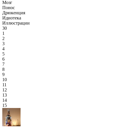
Мозг
Понос
Дрюкенция
Идиотека
Иллюстрации
30
1
2
3
4
5
6
7
8
9
10
11
12
13
14
15