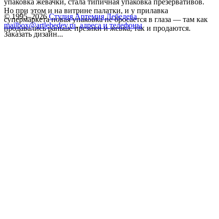
упаковка жевачки, стала типичная упаковка презервативов.
Но при этом и на витрине палатки, и у прилавка
© 1995–2026
Студия Артемия Лебедева
супермаркета новая упаковка не бросается в глаза — там как
mailbox@artlebedev.ru
,
адреса и телефоны
продавались раньше презики и жевка, так и продаются.
Заказать дизайн...