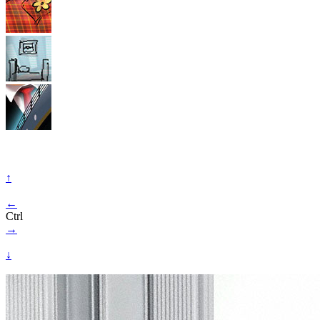
↑
←
Ctrl
→
↓