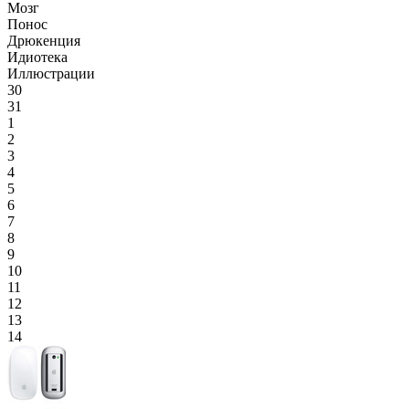
Мозг
Понос
Дрюкенция
Идиотека
Иллюстрации
30
31
1
2
3
4
5
6
7
8
9
10
11
12
13
14