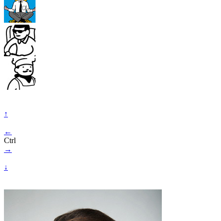
↑
←
Ctrl
→
↓