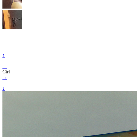
↑
←
Ctrl
→
↓