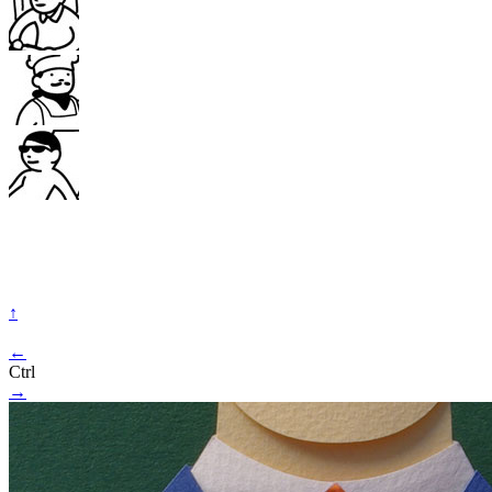
↑
←
Ctrl
→