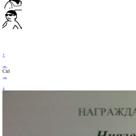
↑
←
Ctrl
→
↓