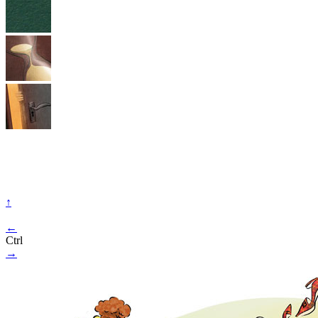
↑
←
Ctrl
→