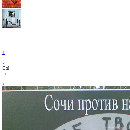
↑
←
Ctrl
→
↓