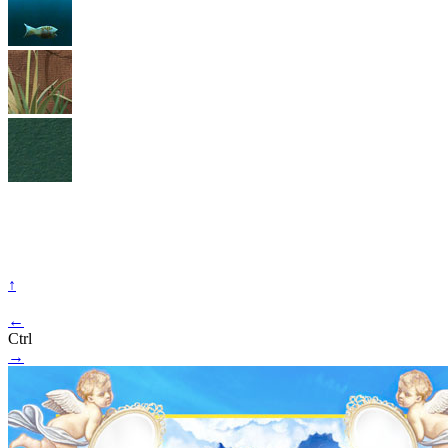
↑
←
Ctrl
→