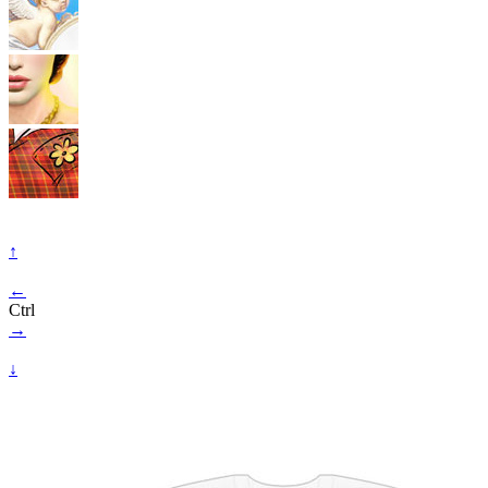
↑
←
Ctrl
→
↓