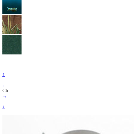
↑
←
Ctrl
→
↓