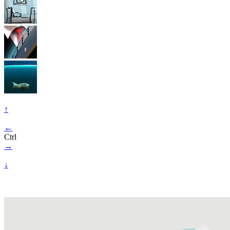
↑
←
Ctrl
→
↓