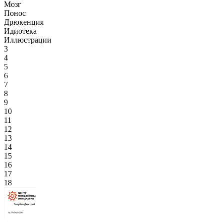
Мозг
Понос
Дрюкенция
Идиотека
Иллюстрации
3
4
5
6
7
8
9
10
11
12
13
14
15
16
17
18