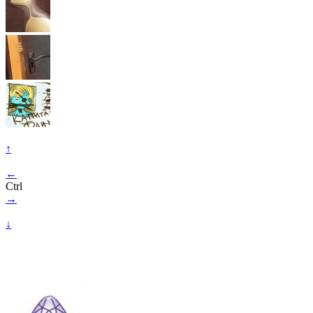
↑
←
Ctrl
→
↓