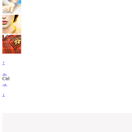
↑
←
Ctrl
→
↓