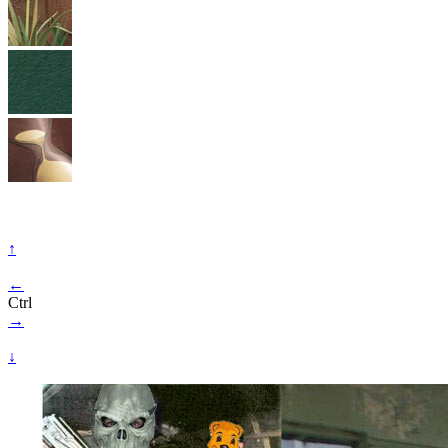
↑
←
Ctrl
→
↓