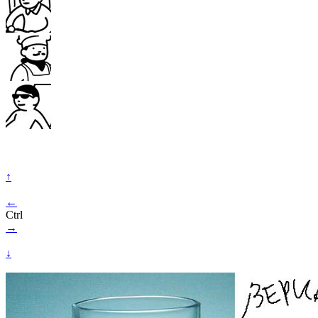
↑
←
Ctrl
→
↓