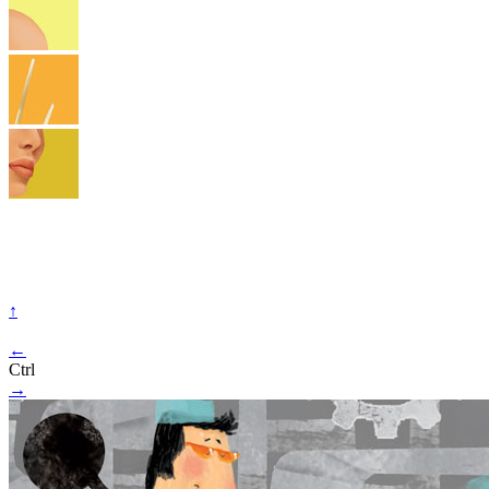
↑
←
Ctrl
→