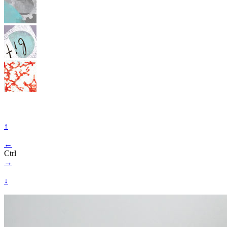
↑
←
Ctrl
→
↓