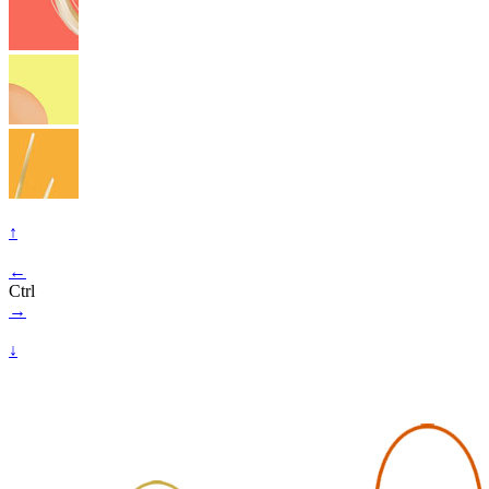
↑
←
Ctrl
→
↓