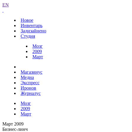
EN
Новое
Инвентарь
Задизайнено
Студия
Мозг
2009
Март
Магазинус
Медиа
Экспресс
Иронов
Журналус
Мозг
2009
Март
Март 2009
Бизнес-линч