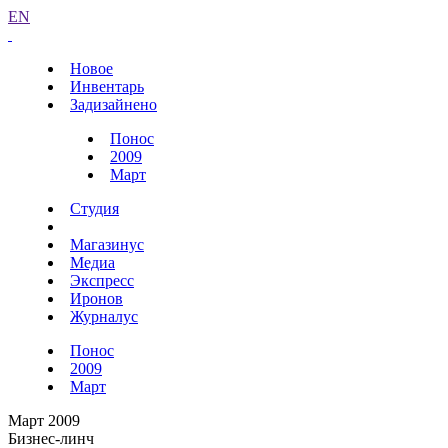
EN
Новое
Инвентарь
Задизайнено
Понос
2009
Март
Студия
Магазинус
Медиа
Экспресс
Иронов
Журналус
Понос
2009
Март
Март 2009
Бизнес-линч