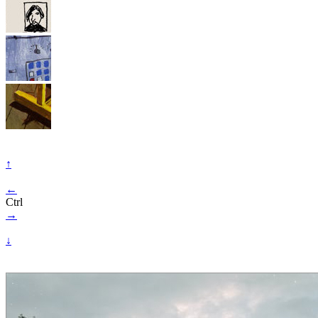
↑
←
Ctrl
→
↓