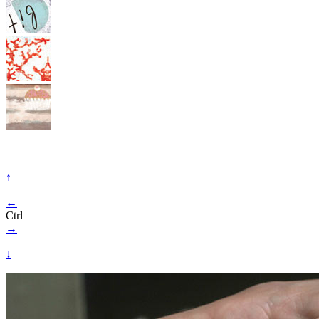
↑
←
Ctrl
→
↓