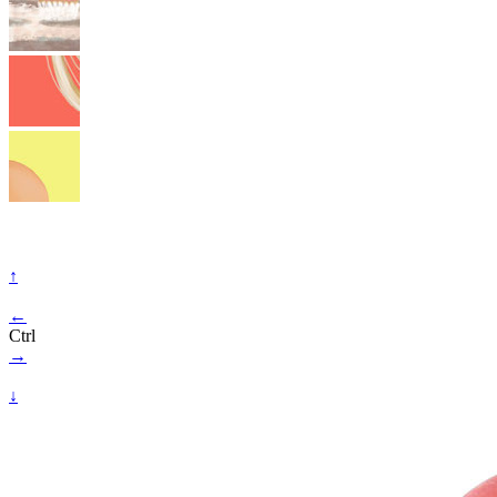
↑
←
Ctrl
→
↓