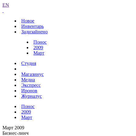
EN
Новое
Инвентарь
Задизайнено
Понос
2009
Март
Студия
Магазинус
Медиа
Экспресс
Иронов
Журналус
Понос
2009
Март
Март 2009
Бизнес-линч