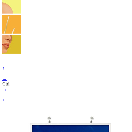
↑
←
Ctrl
→
↓