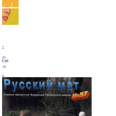
↑
←
Ctrl
→
↓