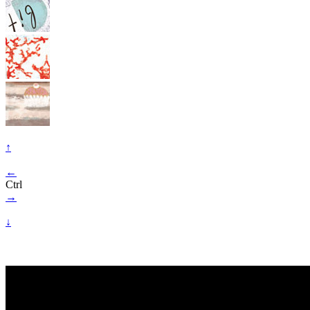
↑
←
Ctrl
→
↓