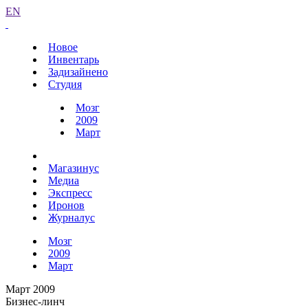
EN
Новое
Инвентарь
Задизайнено
Студия
Мозг
2009
Март
Магазинус
Медиа
Экспресс
Иронов
Журналус
Мозг
2009
Март
Март 2009
Бизнес-линч