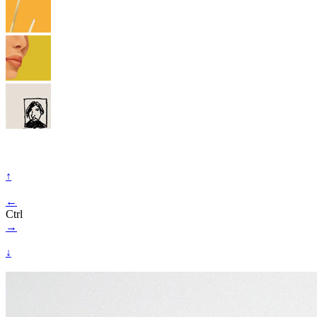
↑
←
Ctrl
→
↓