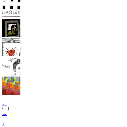
←
Ctrl
→
↓