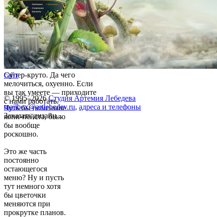
Супер-круто. Да чего
сайт
мелочиться, охуенно. Если
вы так умеете — приходите
© 1995–2026
Студия Артемия Лебедева
с нами работать.
mailbox@artlebedev.ru
,
адреса и телефоны
Чуть бы поменьше
Заказать дизайн...
копи-пейста, было
бы вообще
роскошно.
Это же часть
постоянно
остающегося
меню? Ну и пусть
тут немного хотя
бы цветочки
меняются при
прокрутке планов.