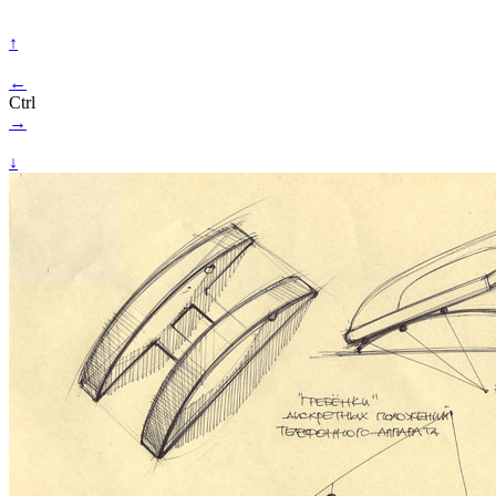
↑
←
Ctrl
→
↓