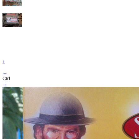
↑
←
Ctrl
→