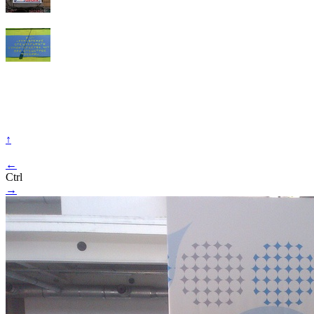
↑
←
Ctrl
→