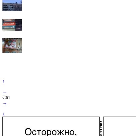
↑
←
Ctrl
→
↓