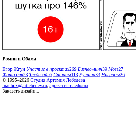
Ромни и Обама
Егор Жгун
Участие в проектах
269
Бизнес-линч
39
Мозг
27
Фото дня
23
Техдизайн
5
Стрипы
113
Рутина
33
Награды
26
© 1995–2026
Студия Артемия Лебедева
mailbox@artlebedev.ru
,
адреса и телефоны
Заказать дизайн...