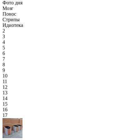
Фото дня
Мозг
Понос
Стрипы
Идиотека
2
3
4
5
6
7
8
9
10
11
12
13
14
15
16
17