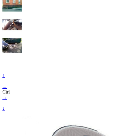
↑
←
Ctrl
→
↓