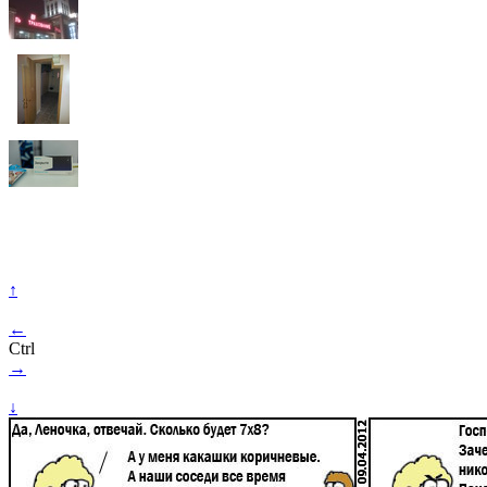
↑
←
Ctrl
→
↓