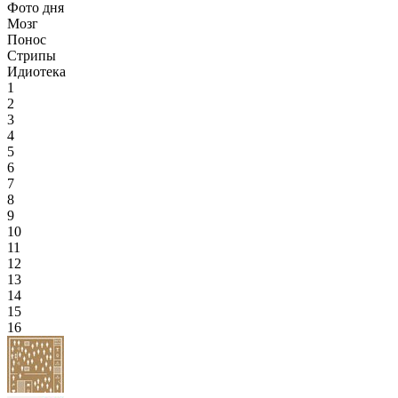
Фото дня
Мозг
Понос
Стрипы
Идиотека
1
2
3
4
5
6
7
8
9
10
11
12
13
14
15
16