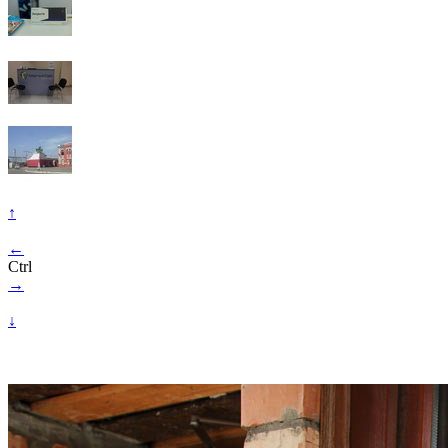
↑
←
Ctrl
→
↓