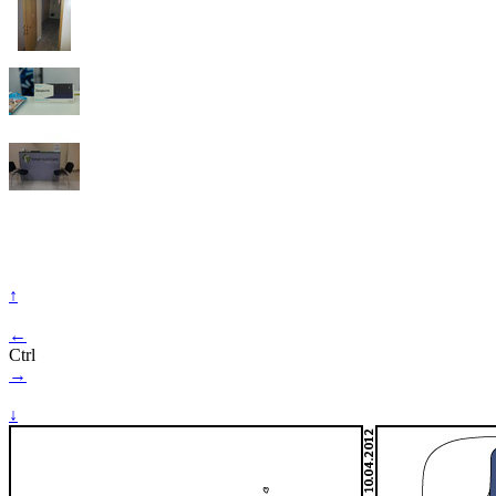
↑
←
Ctrl
→
↓