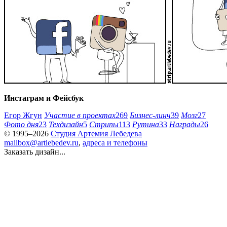
Инстаграм и Фейсбук
Егор Жгун
Участие в проектах
269
Бизнес-линч
39
Мозг
27
Фото дня
23
Техдизайн
5
Стрипы
113
Рутина
33
Награды
26
© 1995–2026
Студия Артемия Лебедева
mailbox@artlebedev.ru
,
адреса и телефоны
Заказать дизайн...