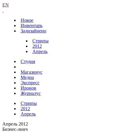
EN
Новое
Инвентарь
Задизайнено
Стрипы
2012
Апрель
Студия
Магазинус
Медиа
Экспресс
Иронов
Журналус
Стрипы
2012
Апрель
Апрель 2012
Бизнес-линч