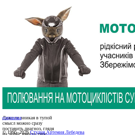
Даже не вникая в тупой
социалка
смысл можно сразу
поставить диагноз, глядя
© 1995–2026
Студия Артемия Лебедева
на дефис вместо тире,