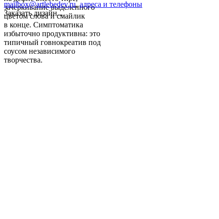
mailbox@artlebedev.ru
,
адреса и телефоны
зачеркивание выделенного
Заказать дизайн...
цветом слова и смайлик
в конце. Симптоматика
избыточно продуктивна: это
типичный говнокреатив под
соусом независимого
творчества.