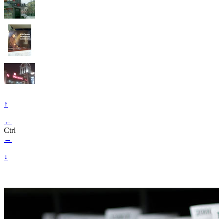
↑
←
Ctrl
→
↓