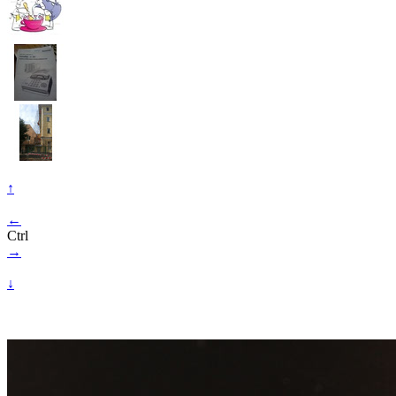
↑
←
Ctrl
→
↓