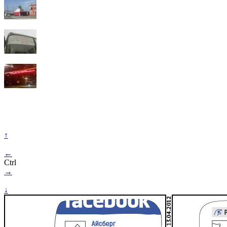
↑
←
Ctrl
→
↓