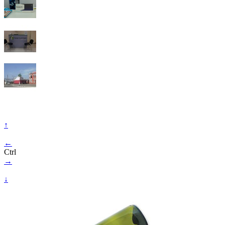
↑
←
Ctrl
→
↓