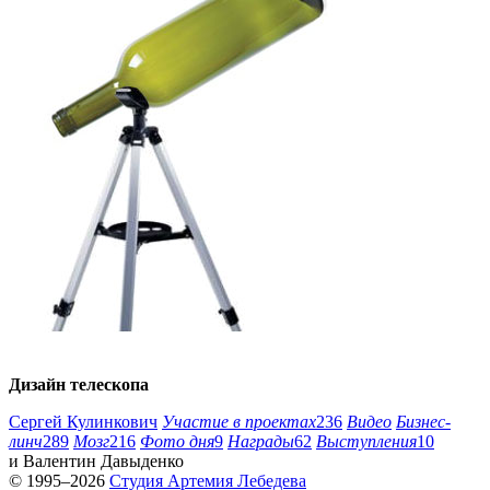
Дизайн телескопа
Сергей Кулинкович
Участие в проектах
236
Видео
Бизнес-
линч
289
Мозг
216
Фото дня
9
Награды
62
Выступления
10
и
Валентин Давыденко
© 1995–2026
Студия Артемия Лебедева