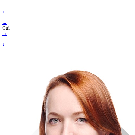
↑
←
Ctrl
→
↓