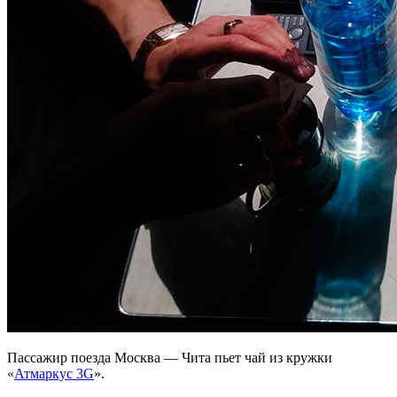
Пассажир поезда Москва — Чита пьет чай из кружки
«
Атмаркус 3G
».