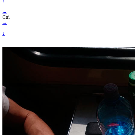
↑
←
Ctrl
→
↓