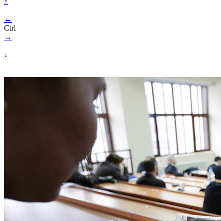
↑
←
Ctrl
→
↓