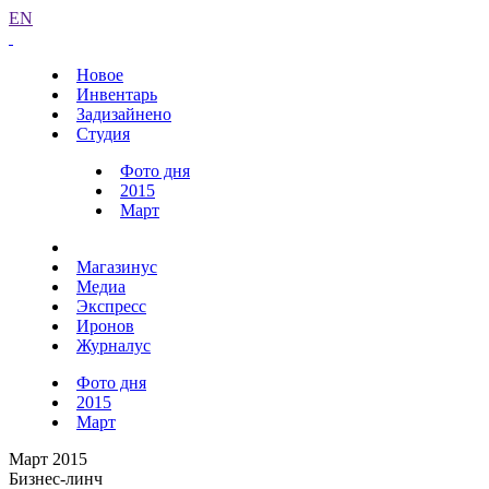
EN
Новое
Инвентарь
Задизайнено
Студия
Фото дня
2015
Март
Магазинус
Медиа
Экспресс
Иронов
Журналус
Фото дня
2015
Март
Март 2015
Бизнес-линч