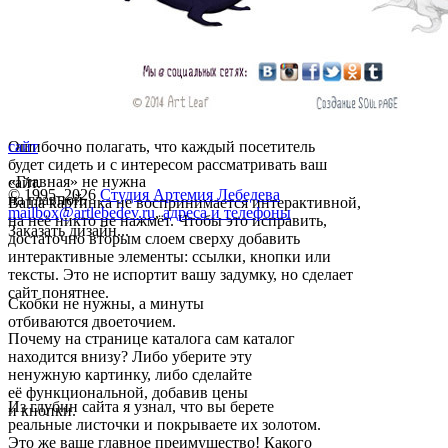
Ошибочно полагать, что каждый посетитель
сайт
будет сидеть и с интересом рассматривать ваш
«Главная» не нужна
сайт.
© 1995–2026
Студия Артемия Лебедева
на главной.
Ваша картинка не воспринимается интерактивной,
mailbox@artlebedev.ru
,
адреса и телефоны
на неё никто не нажмёт. Чтобы это исправить,
Заказать дизайн...
достаточно вторым слоем сверху добавить
интерактивные элементы: ссылки, кнопки или
тексты. Это не испортит вашу задумку, но сделает
сайт понятнее.
Скобки не нужны, а минуты
отбиваются двоеточием.
Почему на странице каталога сам каталог
находится внизу? Либо уберите эту
ненужную картинку, либо сделайте
её функциональной, добавив цены
Из глубин сайта я узнал, что вы берете
и кнопки.
реальные листочки и покрываете их золотом.
Это же ваше главное преимущество! Какого