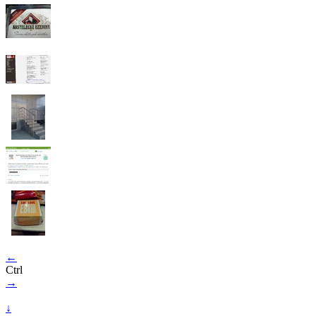
←
Ctrl
→
↓