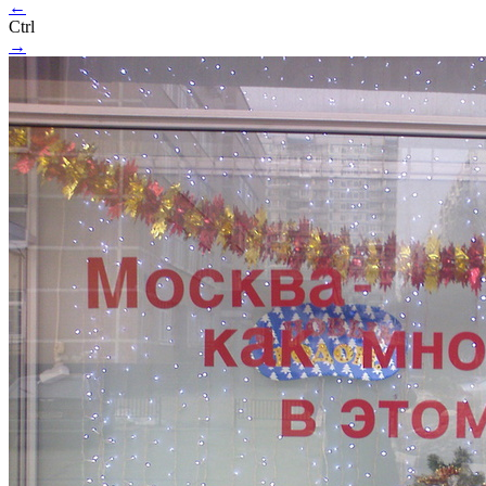
←
Ctrl
→