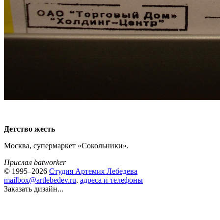
Детство жесть
Москва, супермаркет «Сокольники».
Прислал batworker
© 1995–2026
Студия Артемия Лебедева
mailbox@artlebedev.ru
,
адреса и телефоны
Заказать дизайн...