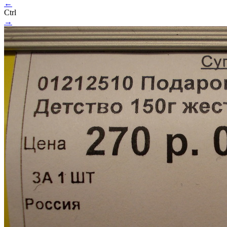
←
Ctrl
→