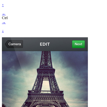
↑
←
Ctrl
→
↓